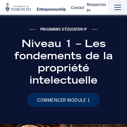
Ressources
Contact
PI
Sho
Hide
the
the
navi
navi
PROGRAMME D’ÉDUCATION IP
Niveau 1 – Les
fondements de la
propriété
intelectuelle
COMMENCER MODULE 1